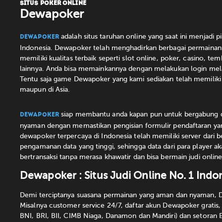
SITUS POKER ONLINE
Dewapoker
adalah situs taruhan online yang saat ini menjadi p
Dewapoker
Indonesia. Dewapoker telah menghadirkan berbagai permainan 
memiliki kualitas terbaik seperti slot online, poker, casino, t
lainnya. Anda bisa memainkannya dengan melakukan login mel
Tentu saja game Dewapoker yang kami sediakan telah memiliki l
maupun di Asia.
siap membantu anda kapan pun untuk bergabung de
Dewapoker
nyaman dengan memastikan pengisian formulir pendaftaran yan
dewapoker terpercaya di Indonesia telah memiliki server dari b
pengamanan data yang tinggi, sehingga data dari para player a
bertransaksi tanpa merasa khawatir dan bisa bermain judi onlin
Dewapoker : Situs Judi Online No. 1 Indo
Demi terciptanya suasana permainan yang aman dan nyaman, De
Misalnya customer service 24/7, daftar akun Dewapoker gratis, 
BNI, BRI, BII, CIMB Niaga, Danamon dan Mandiri) dan setoran E