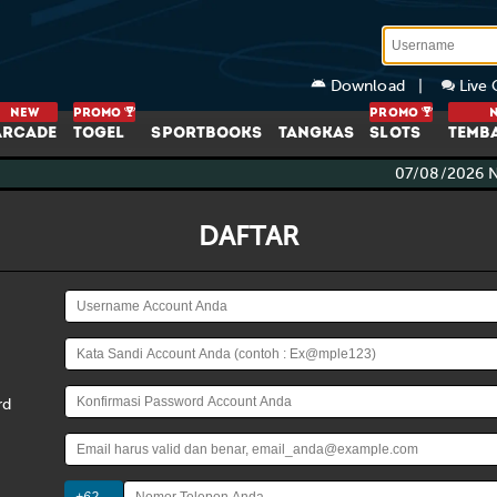
Download |
Live
NEW
PROMO
PROMO
ARCADE
TOGEL
SPORTBOOKS
TANGKAS
SLOTS
TEMB
07/08/2026
NIKM
DAFTAR
rd