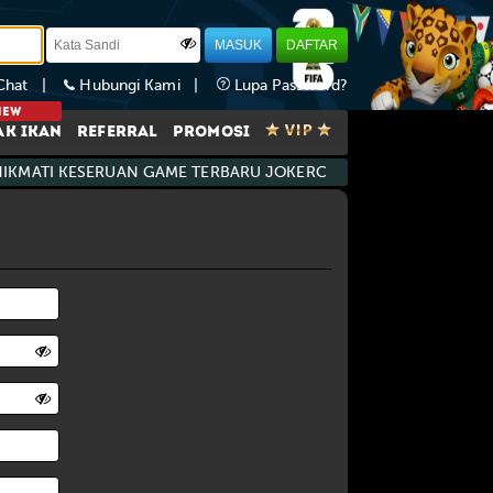
MASUK
 Chat |
Hubungi Kami |
Lupa Password?
NEW
AK IKAN
REFERRAL
PROMOSI
ATI KESERUAN GAME TERBARU JOKERCASH !!! AKSES SELALU LINK