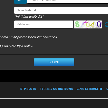
*Ini tidak wajib diisi
erima email promosi depokmania88.co
 peraturan yg berlaku.
SUBMIT
RTP SLOTS
TERMS & CONDITIONS
LINK ALTERNATIF