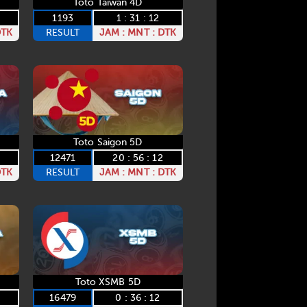
Toto Taiwan 4D
1193
1 : 31 : 10
DTK
RESULT
JAM : MNT : DTK
Toto Saigon 5D
12471
20 : 56 : 10
DTK
RESULT
JAM : MNT : DTK
Toto XSMB 5D
16479
0 : 36 : 10