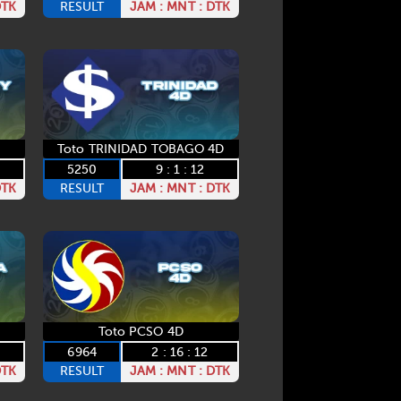
DTK
RESULT
JAM : MNT : DTK
Toto TRINIDAD TOBAGO 4D
5250
9 : 1 : 10
DTK
RESULT
JAM : MNT : DTK
Toto PCSO 4D
6964
2 : 16 : 10
DTK
RESULT
JAM : MNT : DTK