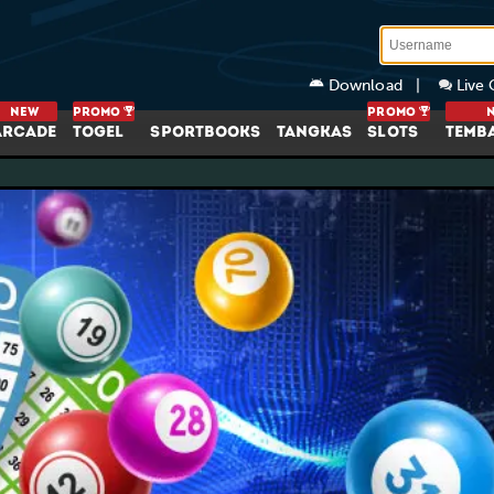
Download |
Live
NEW
PROMO
PROMO
ARCADE
TOGEL
SPORTBOOKS
TANGKAS
SLOTS
TEMB