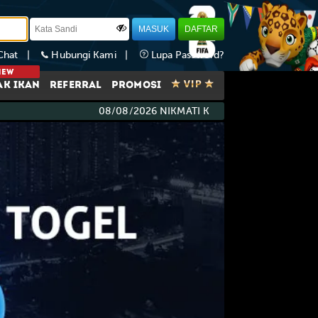
MASUK
 Chat |
Hubungi Kami |
Lupa Password?
NEW
AK IKAN
REFERRAL
PROMOSI
08/08/2026
NIKMATI KESERUAN GAME TERBARU JOKERCASH !!! A