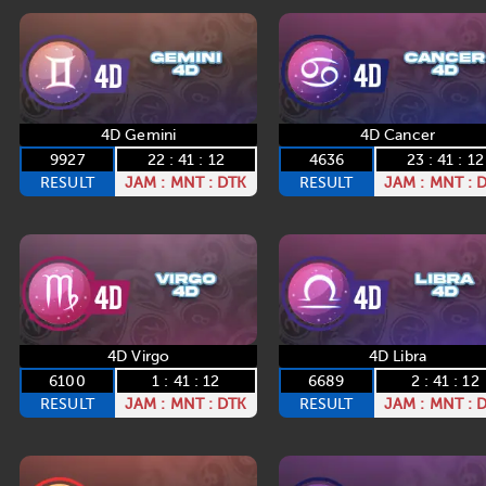
4D Gemini
4D Cancer
9927
22 : 41 : 10
4636
23 : 41 : 10
RESULT
JAM : MNT : DTK
RESULT
JAM : MNT : 
4D Virgo
4D Libra
6100
1 : 41 : 10
6689
2 : 41 : 10
RESULT
JAM : MNT : DTK
RESULT
JAM : MNT : 