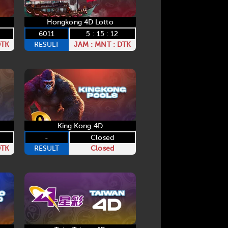
Hongkong 4D Lotto
6011
5 : 15 : 10
DTK
RESULT
JAM : MNT : DTK
King Kong 4D
-
Closed
DTK
RESULT
Closed