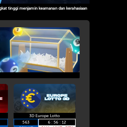
ngkat tinggi menjamin keamanan dan kerahasiaan
3D Europe Lotto
563
6 : 56 : 10